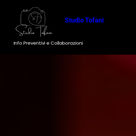
Studio Tofani
Info Preventivi e Collaborazioni